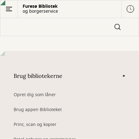
Gå
Furesø Bibliotek
og borgerservice
til
hovedindhold
Nye
bøger
Brug bibliotekerne
til
børn
Opret dig som låner
Brug appen Biblioteket
Print, scan og kopier