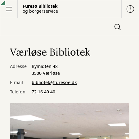
Gå
Furesø Bibliotek
og borgerservice
til
hovedindhold
Værløse Bibliotek
Adresse
Bymidten 48,
3500 Værløse
E-mail
bibliotek@furesoe.dk
Telefon
72 16 40 40