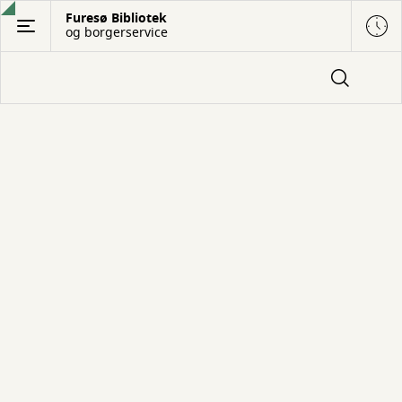
Gå
Furesø Bibliotek
og borgerservice
til
hovedindhold