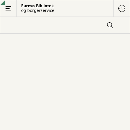
Gå
Furesø Bibliotek
og borgerservice
til
hovedindhold