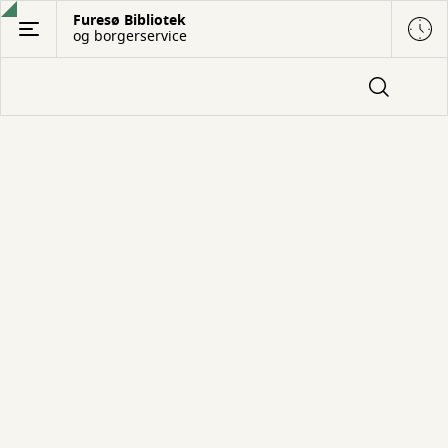
Gå
Furesø Bibliotek
og borgerservice
til
hovedindhold