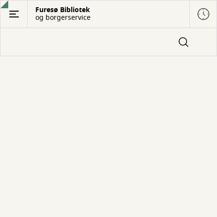
Gå
Furesø Bibliotek
og borgerservice
til
hovedindhold