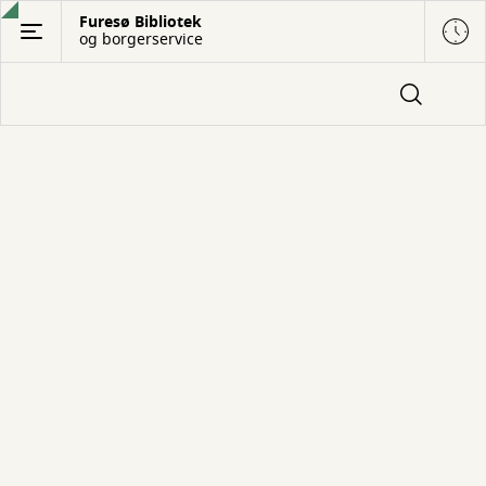
Gå
Furesø Bibliotek
og borgerservice
til
hovedindhold