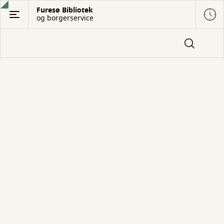
Gå
Furesø Bibliotek
og borgerservice
til
hovedindhold