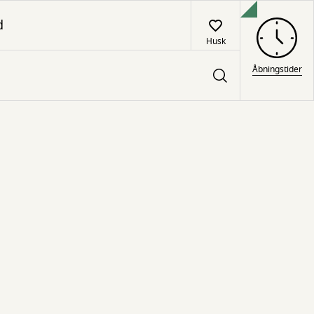
d
Husk
Åbningstider