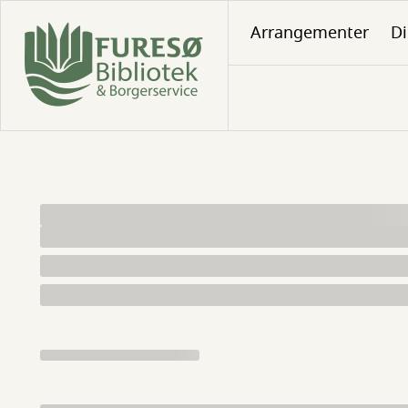
Gå
Arrangementer
Di
til
hovedindhold