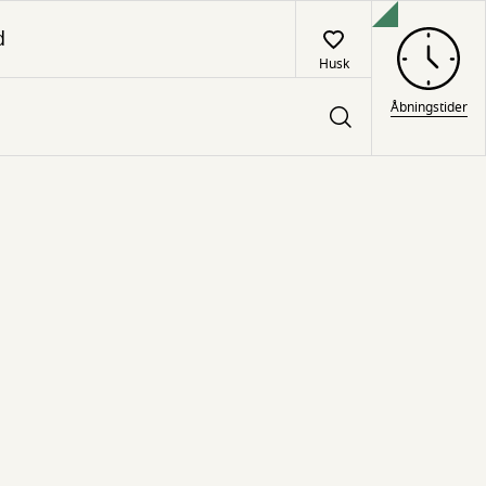
d
Husk
Åbningstider