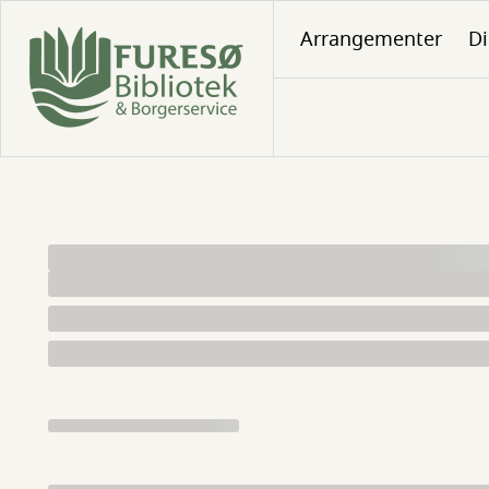
Gå
Arrangementer
Di
til
hovedindhold