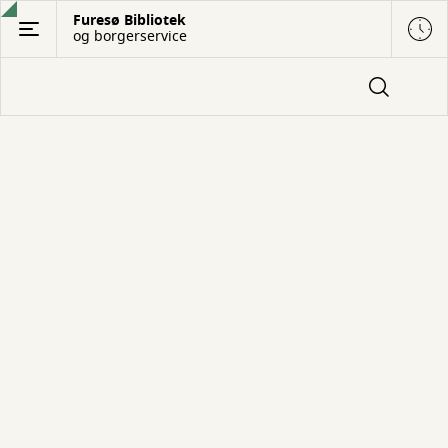
Gå
Furesø Bibliotek
og borgerservice
til
hovedindhold