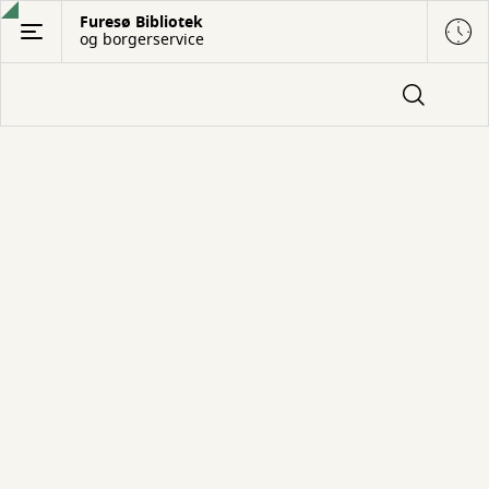
Gå
Furesø Bibliotek
og borgerservice
til
hovedindhold