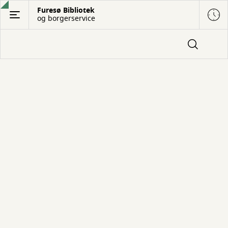
Gå
Furesø Bibliotek
og borgerservice
til
hovedindhold