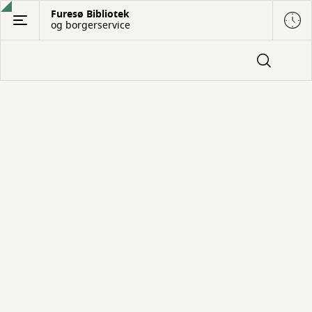
Gå
Furesø Bibliotek
og borgerservice
til
hovedindhold