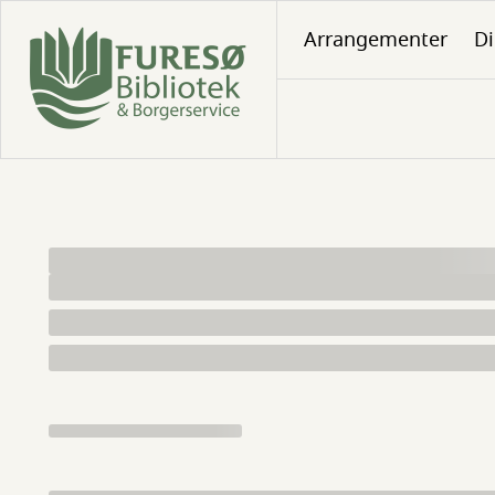
Gå
Arrangementer
Di
til
hovedindhold