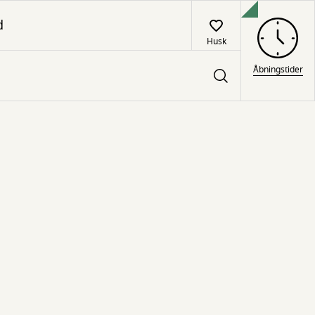
d
Husk
Åbningstider