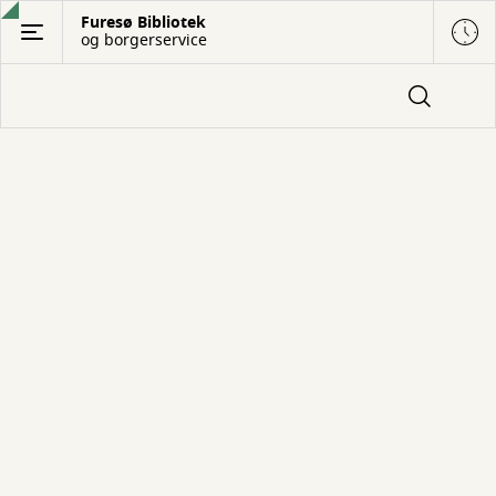
Gå
Furesø Bibliotek
og borgerservice
til
hovedindhold