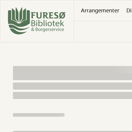
Gå
Arrangementer
Di
til
hovedindhold