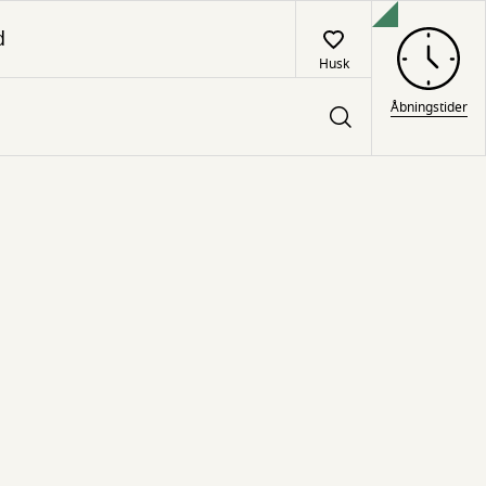
d
Husk
Åbningstider