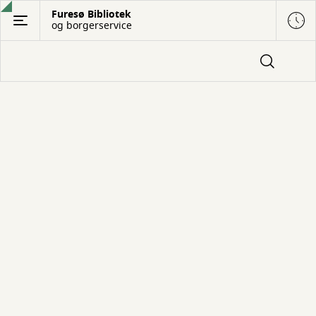
Gå
Furesø Bibliotek
og borgerservice
til
hovedindhold