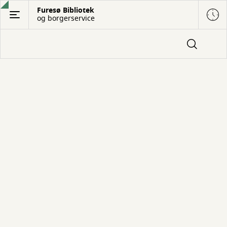
Gå
Furesø Bibliotek
og borgerservice
til
hovedindhold