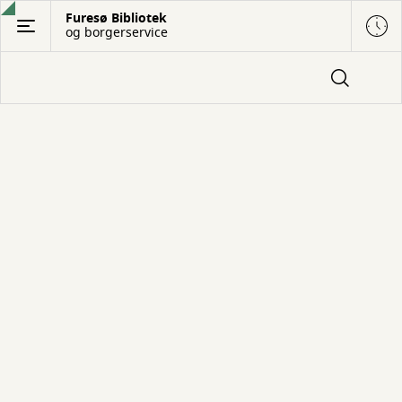
Gå
Furesø Bibliotek
og borgerservice
til
hovedindhold