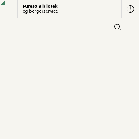
Gå
Furesø Bibliotek
og borgerservice
til
hovedindhold