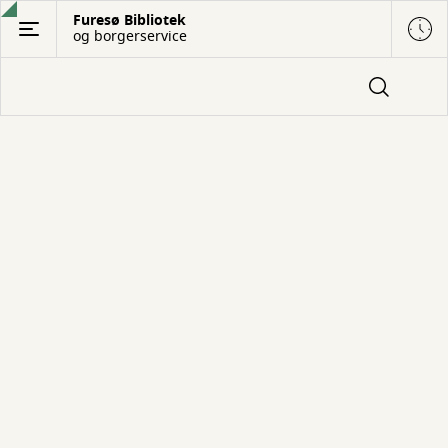
Gå
Furesø Bibliotek
og borgerservice
til
hovedindhold