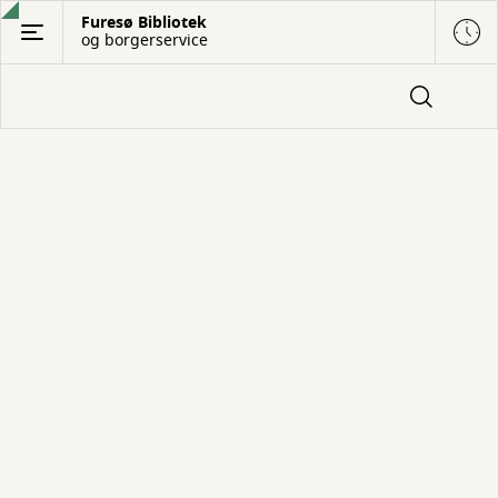
Gå
Furesø Bibliotek
og borgerservice
til
hovedindhold