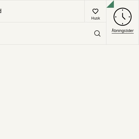
d
Husk
Åbningstider