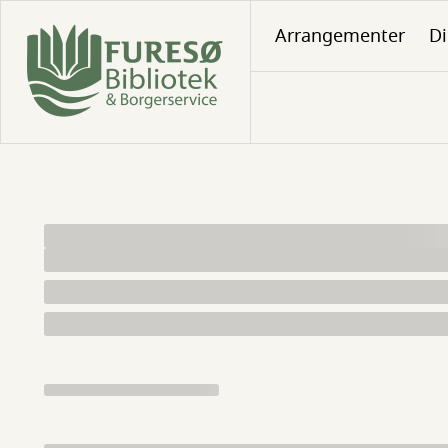
Gå
Arrangementer
Di
til
hovedindhold