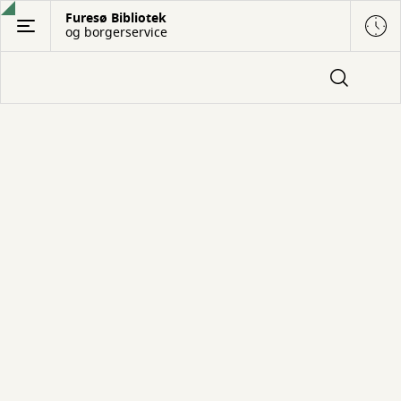
Gå
Furesø Bibliotek
og borgerservice
til
hovedindhold