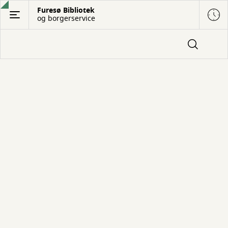
Gå
Furesø Bibliotek
og borgerservice
til
hovedindhold