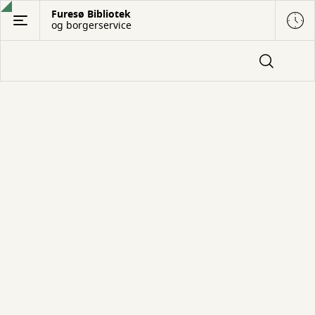
Gå
Furesø Bibliotek
og borgerservice
til
hovedindhold