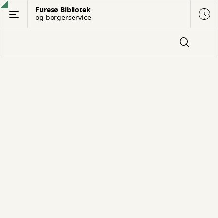
Gå
Furesø Bibliotek
og borgerservice
til
hovedindhold