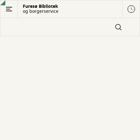
Gå
Furesø Bibliotek
og borgerservice
til
hovedindhold