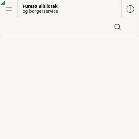
Gå
Furesø Bibliotek
og borgerservice
til
hovedindhold