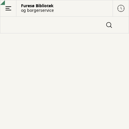
Gå
Furesø Bibliotek
og borgerservice
til
hovedindhold