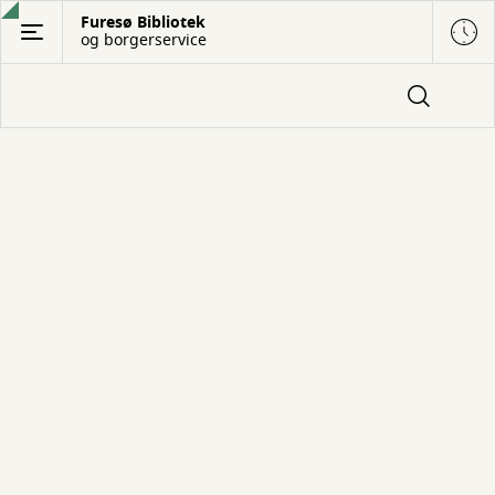
Gå
Furesø Bibliotek
og borgerservice
til
hovedindhold