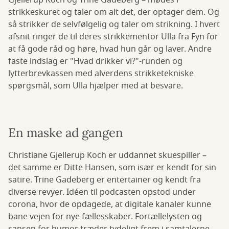
Gjellerup Koch og Trine Gadeberg – mødes i
strikkeskuret og taler om alt det, der optager dem. Og
så strikker de selvfølgelig og taler om strikning. I hvert
afsnit ringer de til deres strikkementor Ulla fra Fyn for
at få gode råd og høre, hvad hun går og laver. Andre
faste indslag er "Hvad drikker vi?"-runden og
lytterbrevkassen med alverdens strikketekniske
spørgsmål, som Ulla hjælper med at besvare.
En maske ad gangen
Christiane Gjellerup Koch er uddannet skuespiller –
det samme er Ditte Hansen, som især er kendt for sin
satire. Trine Gadeberg er entertainer og kendt fra
diverse revyer. Idéen til podcasten opstod under
corona, hvor de opdagede, at digitale kanaler kunne
bane vejen for nye fællesskaber. Fortællelysten og