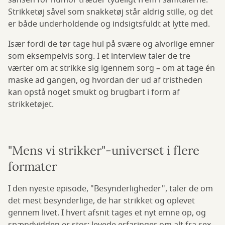
sansen for humor træder tydeligt frem i samtalerne.
Strikketøj såvel som snakketøj står aldrig stille, og det
er både underholdende og indsigtsfuldt at lytte med.
Især fordi de tør tage hul på svære og alvorlige emner
som eksempelvis sorg. I et interview taler de tre
værter om at strikke sig igennem sorg – om at tage én
maske ad gangen, og hvordan der ud af tristheden
kan opstå noget smukt og brugbart i form af
strikketøjet.
"Mens vi strikker"-universet i flere
formater
I den nyeste episode, "Besynderligheder", taler de om
det mest besynderlige, de har strikket og oplevet
gennem livet. I hvert afsnit tages et nyt emne op, og