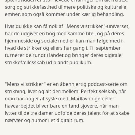
spændvidden er stor: levede erfaringer om alt fra sex,
sorg og strikkefasthed til mere politiske og kulturelle
emner, som også kommer under kærlig behandling.
Hvis du ikke kan få nok af "Mens vi strikker"-universet,
har de udgivet en bog med samme titel, og på deres
hjemmeside og sociale medier kan man følge med i,
hvad de strikker og ellers har gang i. Til september
turnerer de rundt i landet og bringer deres digitale
strikkefællesskab ud blandt publikum.
"Mens vi strikker" er en åbenhjertig podcast-serie om
strikning, livet og alt derimellem. Perfekt selskab, når
man har noget at sysle med. Madlavningen eller
havearbejdet bliver bare en tand sjovere, når man
lytter til de tre damer udfolde deres talent for at skabe
nærvær og humor i et digitalt rum.