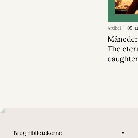
Artikel
05. a
Månedens
The eter
daughte
Brug bibliotekerne