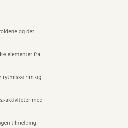
roldene og det
te elementer fra
r rytmiske rim og
rea-aktiviteter med
ngen tilmelding.