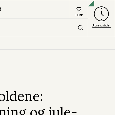
d
Husk
Åbningstider
roldene:
ning og jule-