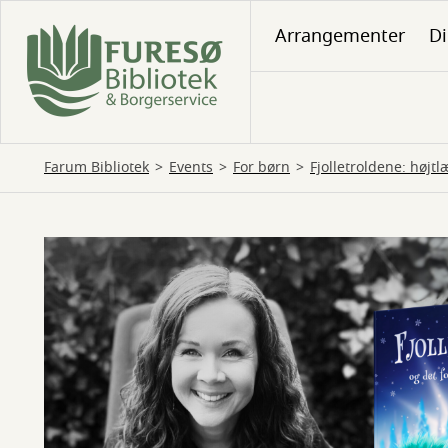
Gå
Arrangementer
Di
til
hovedindhold
Farum Bibliotek
Events
For børn
Fjolletroldene: højt