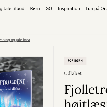
gitale tilbud
Børn
GO
Inspiration
Lun på Or
læsning og jule-krea
FOR BØRN
Udløbet
Fjollet
højtlæs