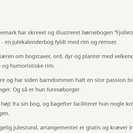
emark har skrevet og illustreret børnebogen ”Fjollet
 - en julekalenderbog fyldt med rim og remser.
æren om bogstaver, ord, dyr og planter med velkend
 og humoristiske rim.
 tre og har siden barndommen haft en stor passion fo
inger. Og så er hun furesøborger.
 højt fra sin bog, og bagefter faciliterer hun nogle k
gen.
elig julestund, arrangementet er gratis og kræver i