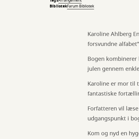
Tags
Arrangement
Bibliotek
Farum Bibliotek
Karoline Ahlberg En
forsvundne alfabet”
Bogen kombinerer l
julen gennem enkle
Karoline er mor til
fantastiske fortæll
Forfatteren vil læse
udgangspunkt i bo
Kom og nyd en hygg