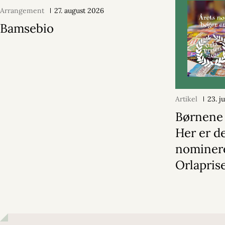
Arrangement
27. august 2026
Bamsebio
Artikel
23. j
Børnene h
Her er d
nominere
Orlapris