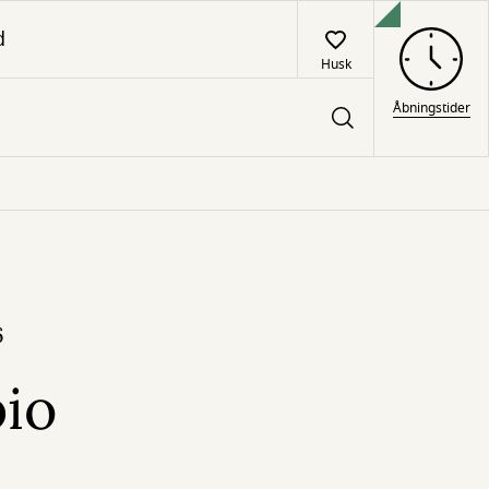
d
Husk
Åbningstider
6
io