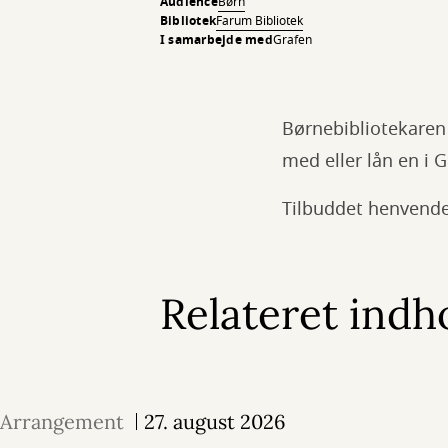
Audience
Børn
Bibliotek
Farum Bibliotek
I samarbejde med
Grafen
Børnebibliotekaren
med eller lån en i 
Tilbuddet henvender
Relateret indh
Arrangement
27. august 2026