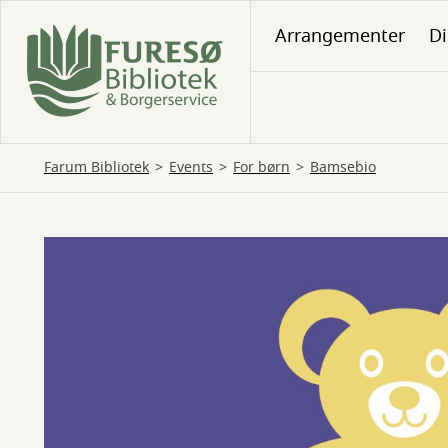
Gå
Arrangementer
Di
til
hovedindhold
Farum Bibliotek
Events
For børn
Bamsebio